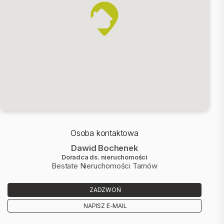
Prąd, kanalizacja, wodociąg na działce. Gaz w sąsiedztwie .
Zapraszam do kontaktu wszystkie osoby, które chciałyby spełnić
marzenia o posiadaniu działki z kawałkiem lasu w malowniczej
okolicy, zainwestować swój kapitał, lub założyć gospodarstwo
agroturystyczne.
Jesteśmy z Tobą od prezentacji do przekazania nieruchomości.
Sprawnie przygotujemy dla Ciebie dokumenty do zakupu, a z
naszym doradcą finansowym wybierzesz najlepszą ofertę kredytu.
Nr oferty: BEST-GS-13489
Zadzwoń do mnie:
Osoba kontaktowa
Bochenek Dawid
Dawid Bochenek
tel.: +48500130465
tel.: +48146888070
Doradca ds. nieruchomości
Bestate Nieruchomości Tarnów
e-mail: dbochenek@bestate.com.pl
BESTATE Tarnów
www.bestate.com.pl
ZADZWOŃ
Oferta wysłana z systemu Galactica Virgo
NAPISZ E-MAIL