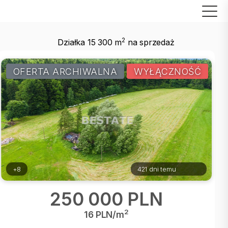
2
Działka 15 300 m
na sprzedaż
OFERTA ARCHIWALNA
WYŁĄCZNOŚĆ
+8
421 dni temu
250 000 PLN
2
16 PLN/m