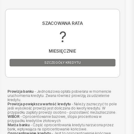
SZACOWANA RATA
?
MIESIĘCZNIE
SZCZEGÓŁY KREDYTU
Prowizja banku
- Jednorazowa opłata pobierana w momencie
uruchomienia kredytu. Zwana również prowizją za udzielenie
kredytu.
Prowizja powiększa wartość kredytu
- Należy zaznaczyć to pole
jeśli wysokość prowizji jest doliczana do kwoty kredytu. W
przypadku zapłaty prowizji osobno - pozostawić niezaznaczone.
WIBOR
- Oprocentowanie bazowe, stopa procentowa w
przypadku kredytów złotowych
Marża banku
- Część oprocentowania kredytu narzucona przez
bank, wpływająca na oprocentowanie końcowe.
Oprocentowanie kredytu
- Jest to oprocentowanie końcowe