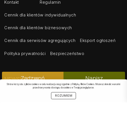
Kontakt
Regulamin
Cennik dla klientów indywidualnych
Cennik dla klientów biznesowych
Cennik dla serwisów agregujących
Eksport ogłoszeń
Polityka prywatności
Bezpieczeństwo
PODOBNE
Zadzwoń
Napisz
NEWSLETTER
Strona korzysta z plików cookies w celu realizacji usług i zgodnie z Polityką Plików Cookies. Możesz określić warunki
przechowywania i dostępu do cookies w Twojej przeglądarce.
OBSERWOWANE
SZUKAJ
START
MOJE KONTO
OBSERWUJ
UDOSTĘPNIJ
ROZUMIEM
ZAPISZ MNIE