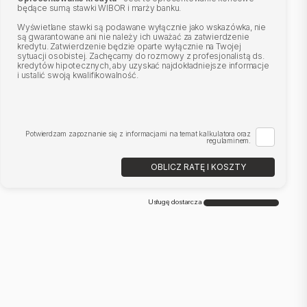
będące sumą stawki WIBOR i marży banku.
Wyświetlane stawki są podawane wyłącznie jako wskazówka, nie
są gwarantowane ani nie należy ich uważać za zatwierdzenie
kredytu. Zatwierdzenie będzie oparte wyłącznie na Twojej
sytuacji osobistej. Zachęcamy do rozmowy z profesjonalistą ds.
kredytów hipotecznych, aby uzyskać najdokładniejsze informacje
i ustalić swoją kwalifikowalność.
Potwierdzam zapoznanie się z informacjami na temat kalkulatora oraz
regulaminem.
OBLICZ RATĘ I KOSZTY
Usługę dostarcza