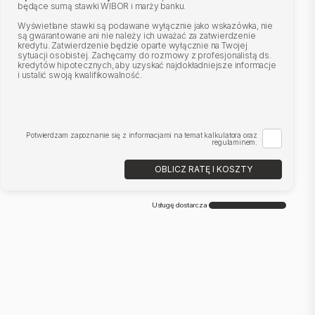
będące sumą stawki WIBOR i marży banku.
Wyświetlane stawki są podawane wyłącznie jako wskazówka, nie
są gwarantowane ani nie należy ich uważać za zatwierdzenie
kredytu. Zatwierdzenie będzie oparte wyłącznie na Twojej
sytuacji osobistej. Zachęcamy do rozmowy z profesjonalistą ds.
kredytów hipotecznych, aby uzyskać najdokładniejsze informacje
i ustalić swoją kwalifikowalność.
Potwierdzam zapoznanie się z informacjami na temat kalkulatora oraz
regulaminem.
OBLICZ RATĘ I KOSZTY
Usługę dostarcza