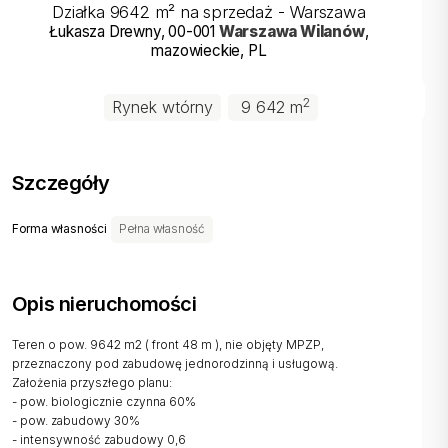
Działka 9642 m² na sprzedaż - Warszawa
Łukasza Drewny
,
00-001
Warszawa
Wilanów
,
mazowieckie
, PL
2
Rynek wtórny
9 642 m
Szczegóły
Forma własności
Pełna własność
Opis nieruchomości
Teren o pow. 9642 m2 ( front 48 m ), nie objęty MPZP,
przeznaczony pod zabudowę jednorodzinną i usługową.
Założenia przyszłego planu:
- pow. biologicznie czynna 60%
- pow. zabudowy 30%
- intensywność zabudowy 0,6