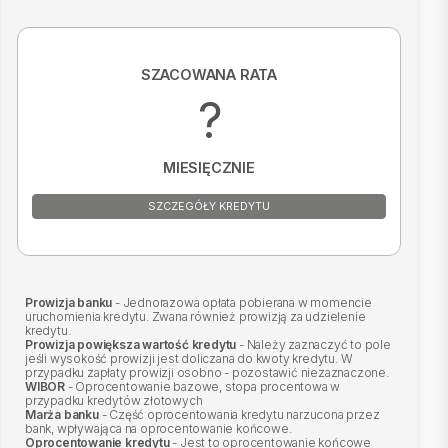
SZACOWANA RATA
?
MIESIĘCZNIE
SZCZEGÓŁY KREDYTU
Prowizja banku
- Jednorazowa opłata pobierana w momencie
uruchomienia kredytu. Zwana również prowizją za udzielenie
kredytu.
Prowizja powiększa wartość kredytu
- Należy zaznaczyć to pole
jeśli wysokość prowizji jest doliczana do kwoty kredytu. W
przypadku zapłaty prowizji osobno - pozostawić niezaznaczone.
WIBOR
- Oprocentowanie bazowe, stopa procentowa w
przypadku kredytów złotowych
Marża banku
- Część oprocentowania kredytu narzucona przez
bank, wpływająca na oprocentowanie końcowe.
Oprocentowanie kredytu
- Jest to oprocentowanie końcowe