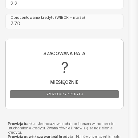
Oprocentowanie kredytu
(WIBOR + marża)
SZACOWANA RATA
?
MIESIĘCZNIE
SZCZEGÓŁY KREDYTU
Prowizja banku
- Jednorazowa opłata pobierana w momencie
uruchomienia kredytu. Zwana również prowizją za udzielenie
kredytu.
Prowizja powiększa wartość kredytu
- Należy zaznaczyć to pole