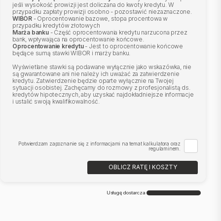
jeśli wysokość prowizji jest doliczana do kwoty kredytu. W
przypadku zapłaty prowizji osobno - pozostawić niezaznaczone.
WIBOR
- Oprocentowanie bazowe, stopa procentowa w
przypadku kredytów złotowych
Marża banku
- Część oprocentowania kredytu narzucona przez
bank, wpływająca na oprocentowanie końcowe.
Oprocentowanie kredytu
- Jest to oprocentowanie końcowe
będące sumą stawki WIBOR i marży banku.
Wyświetlane stawki są podawane wyłącznie jako wskazówka, nie
są gwarantowane ani nie należy ich uważać za zatwierdzenie
kredytu. Zatwierdzenie będzie oparte wyłącznie na Twojej
sytuacji osobistej. Zachęcamy do rozmowy z profesjonalistą ds.
kredytów hipotecznych, aby uzyskać najdokładniejsze informacje
i ustalić swoją kwalifikowalność.
Potwierdzam zapoznanie się z informacjami na temat kalkulatora oraz
regulaminem.
OBLICZ RATĘ I KOSZTY
Usługę dostarcza