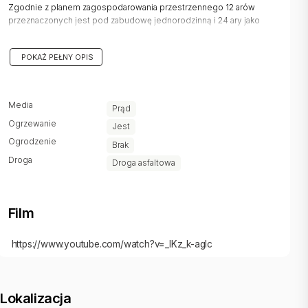
Zgodnie z planem zagospodarowania przestrzennego 12 arów
przeznaczonych jest pod zabudowę jednorodzinną i 24 ary jako
tereny rolne.
POKAŻ PEŁNY OPIS
Działka położona jest bezpośrednio przy asfaltowej drodze. Na
działce jest zamontowana skrzynka energii elektrycznej. Woda do
doprowadzenia.
Media
Prąd
W pobliżu znajduje się Szkoła Podstawowa nr 106 oraz ośrodek
Ogrzewanie
narciarski Podstolice-Ski.
Jest
Do centrum Krakowa ok.18 km.
Ogrodzenie
Brak
Droga
Droga asfaltowa
Kontakt : Adam +48 510 131 177
adam@sadurscy.pl.
::DODATKOWE INFORMACJE |
Film
Prąd: na działce |
Gaz: brak |
Woda: brak |
https://www.youtube.com/watch?v=_lKz_k-agIc
Dojazd: asfalt |
Otoczenie: działki niezabudowane |
Kanalizacja: brak |
Komunikacja publ.: autobus miejski |
Lokalizacja
Położenie: poza miastem |