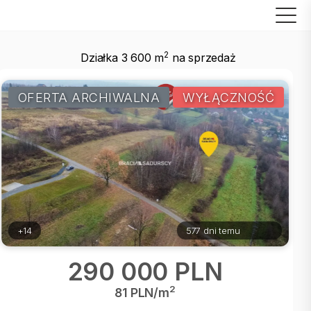
2
Działka 3 600 m
na sprzedaż
OFERTA ARCHIWALNA
WYŁĄCZNOŚĆ
+14
577 dni temu
290 000 PLN
2
81 PLN/m