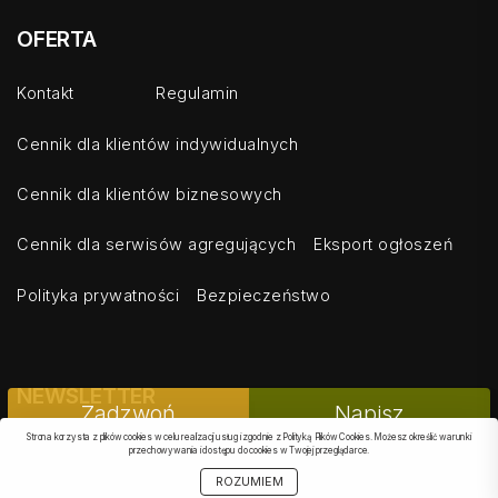
OFERTA
Kontakt
Regulamin
Cennik dla klientów indywidualnych
Cennik dla klientów biznesowych
Cennik dla serwisów agregujących
Eksport ogłoszeń
Polityka prywatności
Bezpieczeństwo
NEWSLETTER
PODOBNE
Zadzwoń
Napisz
Strona korzysta z plików cookies w celu realizacji usług i zgodnie z Polityką Plików Cookies. Możesz określić warunki
przechowywania i dostępu do cookies w Twojej przeglądarce.
OBSERWOWANE
SZUKAJ
START
MOJE KONTO
OBSERWUJ
UDOSTĘPNIJ
ROZUMIEM