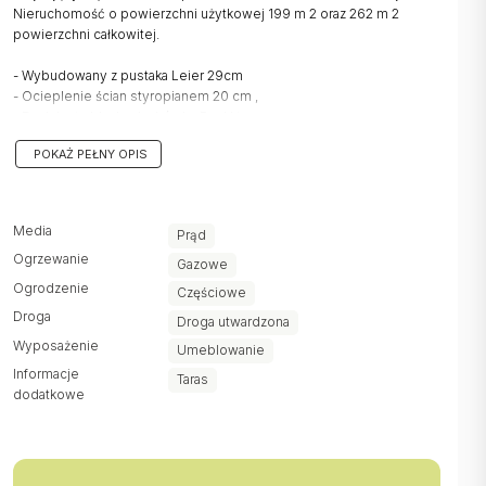
Nieruchomość o powierzchni użytkowej 199 m 2 oraz 262 m 2
powierzchni całkowitej.
- Wybudowany z pustaka Leier 29cm
- Ocieplenie ścian styropianem 20 cm ,
- Dach kryty blachodachówką Ruukki,
- Okna trzyszybowe,
POKAŻ PEŁNY OPIS
- Rolety antywłamaniowe elektryczne,
- Ogrzewanie podłogowe i kaloryferowe,
- Drzwi wejściowe dębowe
- Brama garażowa Wiśniowski z automatyką
Media
Prąd
- Podjazd oraz opaska wokół domu utwardzona, przygotowana pod
Ogrzewanie
kostkę
Gazowe
- Utwardzony plac pod garaż wolnostojący
Ogrodzenie
Częściowe
Droga
Droga utwardzona
Budynek składa się z :
Wyposażenie
Umeblowanie
Parter:
Informacje
Taras
kuchnia 10,85 m 2
dodatkowe
salon z jadalnią 36,9 m 2
sypialnia I 11,15 m 2
sypialnia II 9,85 m 2
łazienka 4,80 m 2