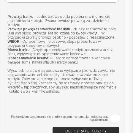
Prowizja banku
- Jednorazowa opłata pobierana w momencie
uruchomienia kredytu. Zwana również prowizją za udzielenie
kredytu.
Prowizja powiększa wartość kredytu
- Należy zaznaczyć to pole
jeśli wysokość prowizji jest doliczana do kwoty kredytu. W
przypadku zapłaty prowizji osobno - pozostawić niezaznaczone.
WIBOR
- Oprocentowanie bazowe, stopa procentowa w
przypadku kredytów złotowych
Marża banku
- Część oprocentowania kredytu narzucona przez
bank, wpływająca na oprocentowanie końcowe.
Oprocentowanie kredytu
- Jest to oprocentowanie końcowe
będące sumą stawki WIBOR i marży banku.
Wyświetlane stawki są podawane wyłącznie jako wskazówka, nie
są gwarantowane ani nie należy ich uważać za zatwierdzenie
kredytu. Zatwierdzenie będzie oparte wyłącznie na Twojej
sytuacji osobistej. Zachęcamy do rozmowy z profesjonalistą ds.
kredytów hipotecznych, aby uzyskać najdokładniejsze informacje
i ustalić swoją kwalifikowalność.
Potwierdzam zapoznanie się z informacjami na temat kalkulatora oraz
regulaminem.
OBLICZ RATĘ I KOSZTY