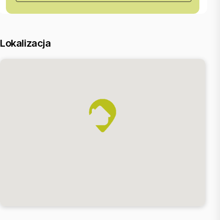
przygotujemy dla Ciebie dokumenty do zakupu, a z naszym doradcą
finansowym wybierzesz najlepszą ofertę kredytu.
Nr oferty: DS-14548
Lokalizacja
Zadzwoń do mnie: Grzebień Krzysztof
tel.: +48 790 854 090
tel.: +48146888070
e-mail: kgrzebien@bestate.com.pl
BESTATE Tarnów
www.bestate.com.pl
Oferta wysłana z systemu Galactica Virgo