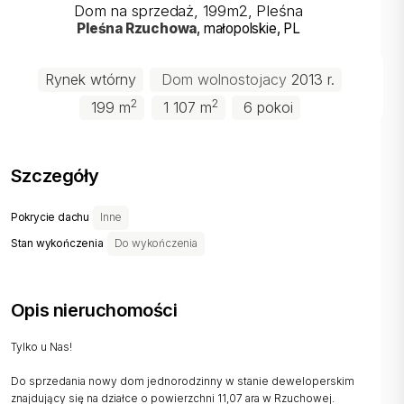
Dom na sprzedaż, 199m2, Pleśna
Pleśna
Rzuchowa
, małopolskie
, PL
Rynek wtórny
Dom wolnostojacy
2013 r.
2
2
199 m
1 107 m
6 pokoi
Szczegóły
Pokrycie dachu
Inne
Stan wykończenia
Do wykończenia
Opis nieruchomości
Tylko u Nas!
Do sprzedania nowy dom jednorodzinny w stanie deweloperskim
znajdujący się na działce o powierzchni 11,07 ara w Rzuchowej.