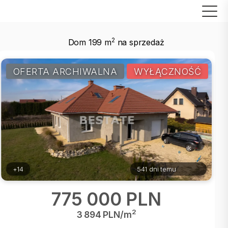
2
Dom 199 m
na sprzedaż
OFERTA ARCHIWALNA
WYŁĄCZNOŚĆ
+14
541 dni temu
775 000 PLN
2
3 894 PLN/m