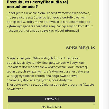
wc 1,50 m 2
Poszukujesz certyfikatu dla tej
przedsionek 7,85 m 2
nieruchomości?
kotłownia 4,60 m 2
Jeżeli jesteś właścicielem i chcesz zamówić świadectwo,
garaż 19,15 m 2
możesz skorzystać z usług jednego z certyfikowanych
Piętro (powierzchnia po podłodze):
specjalistów, który może sprawdzić tą nieruchomość pod
sypialnia I 33,00 m 2
kątem wydajności energetycznej. Zachęcamy do kontaktu z
sypialnia II 39,00 m 2
naszym partnerem, aby uzyskac więcej informacji.
sypialnia III 14,71 m 2
pralnia 21,40 m 2
łazienka 11,60 m 2
Aneta Matysiak
garderoba 10,70 m 2
MEDIA:
Magister Inżynier Odnawialnych Źródeł Energii ze
Prąd
specjalizacją Systemów Energetycznych w Budynkach
Woda miejska, dodatkowo studnia głębinowa 14m
Posiadam doświadczenie w wykonywaniu dokumentacji
Kanalizacja miejska
technicznych związanych z efektywnością energetyczną.
Gaz
Oferuję wykonanie profesjonalnego Świadectwa
charakterystyki energetycznej oraz Audytów
W sąsiedztwie nowa zabudowa jednorodzinna. Ciche i spokojne
Energetycznych szczególnie na potrzeby programu "Czyste
miejsce.
powietrze"
POLECAM I ZAPRASZAM NA PREZENTACJĘ !
ZADZWOŃ
Jesteśmy z Tobą od prezentacji do przekazania kluczy. Sprawnie
NAPISZ E-MAIL