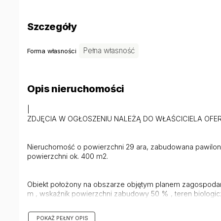
Szczegóły
Pełna własność
Forma własności
Opis nieruchomości
|
ZDJĘCIA W OGŁOSZENIU NALEŻĄ DO WŁAŚCICIELA OFE
Nieruchomość o powierzchni 29 ara, zabudowana pawil
powierzchni ok. 400 m2.
Obiekt położony na obszarze objętym planem zagospoda
m , wskaźnik powierzchni zabudowy 50 % , teren biologic
Media : kanalizacja miejska , woda , prąd . Ogrzewanie cen
POKAŻ PEŁNY OPIS