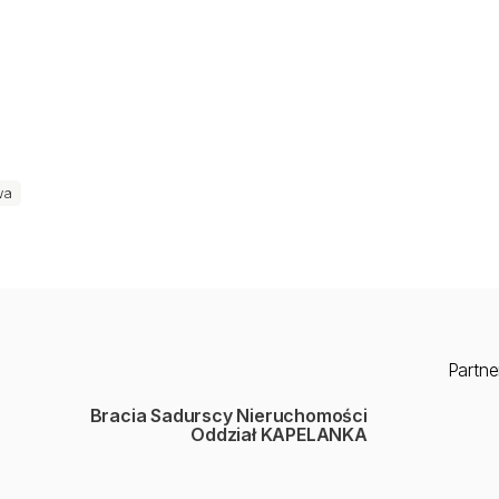
ctwa jest bezpłatna.
wa
Partne
Bracia Sadurscy Nieruchomości
Oddział KAPELANKA