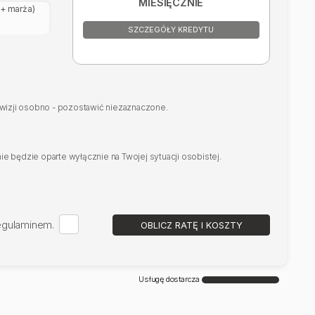
MIESIĘCZNIE
+ marża)
SZCZEGÓŁY KREDYTU
rowizji osobno - pozostawić niezaznaczone.
e będzie oparte wyłącznie na Twojej sytuacji osobistej.
regulaminem.
OBLICZ RATĘ I KOSZTY
Usługę dostarcza