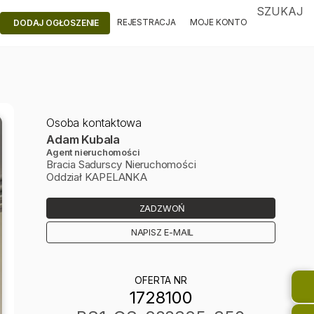
SZUKAJ
REJESTRACJA
MOJE KONTO
DODAJ OGŁOSZENIE
Osoba kontaktowa
Adam Kubala
Agent nieruchomości
Bracia Sadurscy Nieruchomości
Oddział KAPELANKA
ZADZWOŃ
NAPISZ E-MAIL
OFERTA NR
1728100