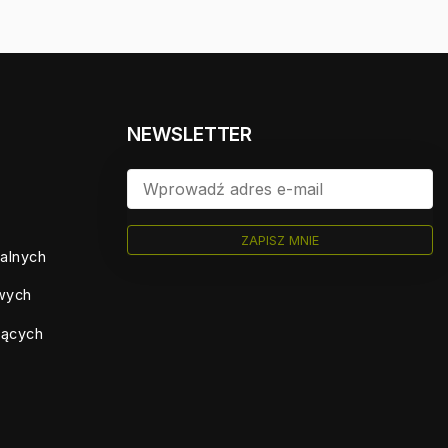
NEWSLETTER
ZAPISZ MNIE
ualnych
owych
jących