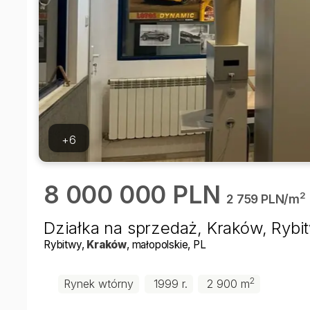
+6
8 000 000 PLN
2
2 759 PLN/m
Działka na sprzedaż, Kraków, Rybi
Rybitwy
,
Kraków
, małopolskie
, PL
2
Rynek wtórny
1999 r.
2 900 m