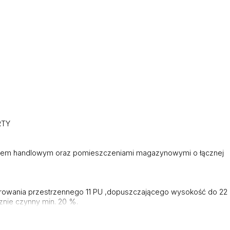
RTY
onem handlowym oraz pomieszczeniami magazynowymi o łącznej
rowania przestrzennego 11 PU ,dopuszczającego wysokość do 22
znie czynny min. 20 %.
tralne własne - kotłownia olejowa.