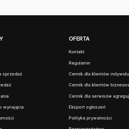
Y
OFERTA
Kontakt
Regulamin
a sprzedaż
Cennik dla klientów indywid
zedaż
Cennik dla klientów biznes
ania
Cennik dla serwisów agregu
o wynajęcia
Eksport ogłoszeń
homości
Polityka prywatności
a
Bezpieczeństwo