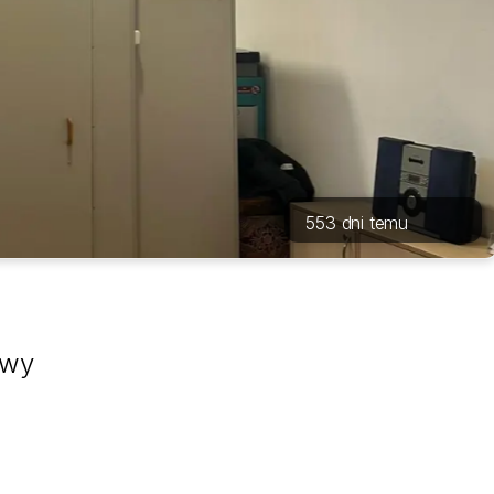
553 dni temu
twy