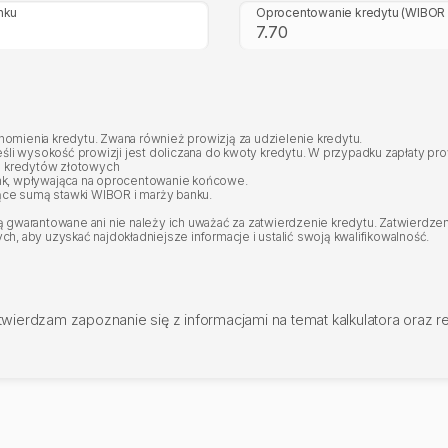
nku
Oprocentowanie kredytu
(WIBOR 
mienia kredytu. Zwana również prowizją za udzielenie kredytu.
eśli wysokość prowizji jest doliczana do kwoty kredytu. W przypadku zapłaty p
 kredytów złotowych
nk, wpływająca na oprocentowanie końcowe.
ce sumą stawki WIBOR i marży banku.
gwarantowane ani nie należy ich uważać za zatwierdzenie kredytu. Zatwierdzeni
, aby uzyskać najdokładniejsze informacje i ustalić swoją kwalifikowalność.
twierdzam zapoznanie się z informacjami na temat kalkulatora oraz 