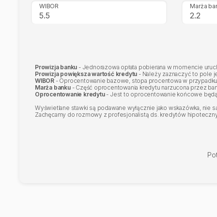
WIBOR
Marża ba
Prowizja banku
- Jednorazowa opłata pobierana w momencie urucho
Prowizja powiększa wartość kredytu
- Należy zaznaczyć to pole j
WIBOR
- Oprocentowanie bazowe, stopa procentowa w przypadku
Marża banku
- Część oprocentowania kredytu narzucona przez ba
Oprocentowanie kredytu
- Jest to oprocentowanie końcowe będą
Wyświetlane stawki są podawane wyłącznie jako wskazówka, nie są 
Zachęcamy do rozmowy z profesjonalistą ds. kredytów hipotecznych
Po