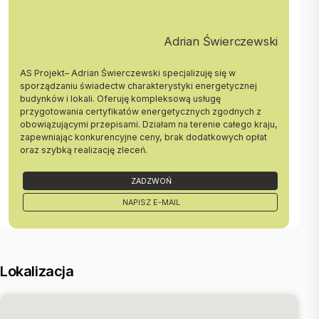
Cena: 8500 zł netto/m² (należy doliczyć 23% VAT)
Adrian Świerczewski
Atuty lokalizacji:
Zaledwie 50 m do przystanku komunikacji miejskiej
AS Projekt– Adrian Świerczewski specjalizuję się w
Tylko 100 m do bazarów
sporządzaniu świadectw charakterystyki energetycznej
W pobliżu różnorodne sklepy i punkty usługowe
budynków i lokali. Oferuję kompleksową usługę
Budynek został zaprojektowany z dbałością o każdy detal i
przygotowania certyfikatów energetycznych zgodnych z
wykończony wysokiej jakości materiałami. Lokal doskonale nadaje
obowiązującymi przepisami. Działam na terenie całego kraju,
się na każdy rodzaj działalności - od biurowej, przez usługową, po
zapewniając konkurencyjne ceny, brak dodatkowych opłat
handlową.
oraz szybką realizację zleceń.
Serdecznie zapraszam do kontaktu
ZADZWOŃ
Chętnie udzielę dodatkowych informacji i umówię się na spotkanie
+48 883 644 311
NAPISZ E-MAIL
anhelina@greathouse.pl
Chornoivaniuk Anhelina
Lokalizacja