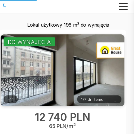
2
Lokal użytkowy 196 m
do wynajęcia
DO WYNAJĘCIA
+14
177 dni temu
12 740 PLN
2
65 PLN/m