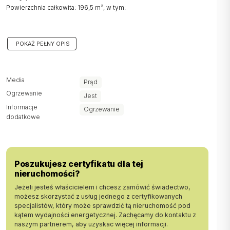
Powierzchnia całkowita: 196,5 m², w tym:
Główna sala: 182 m²
POKAŻ PEŁNY OPIS
Pomieszczenie socjalne: 6 m²
Toaleta dla osób z niepełnosprawnościami: 4,5 m²
Media
Prąd
Ogrzewanie
Toaleta: 2 m²
Jest
Informacje
Ogrzewanie
Przedsionek: 2 m²
dodatkowe
- Lokal posiada
jedno bezpośrednie wejście z ulicy
2 oddzielne wejścia:
oraz drugie wejście od strony podwórka
Poszukujesz certyfikatu dla tej
-
— jedno miejsce naziemne w cenie, oraz
Miejsca parkingowe
nieruchomości?
możliwość dokupienia miejsca w parkingu podziemnym
- Duża
od strony ulicy z miejscem na
.
witryna
szyld
Jeżeli jesteś właścicielem i chcesz zamówić świadectwo,
- Okna
zapewniające doskonałą izolację
trzyszybowe
możesz skorzystać z usług jednego z certyfikowanych
- Ogrzewanie z centralnej kotłowni budynku — Kaloryferowe oraz
specjalistów, który może sprawdzić tą nieruchomość pod
podłogowe przy wejściu
kątem wydajności energetycznej. Zachęcamy do kontaktu z
naszym partnerem, aby uzyskac więcej informacji.
- Czynsz administracyjny wynosi: 1640 zł