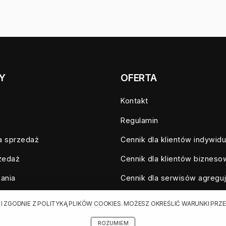
Y
OFERTA
Kontakt
Regulamin
a sprzedaż
Cennik dla klientów indywid
zedaż
Cennik dla klientów biznes
ania
Cennik dla serwisów agregu
o wynajęcia
Eksport ogłoszeń
 I ZGODNIE Z POLITYKĄ PLIKÓW COOKIES. MOŻESZ OKREŚLIĆ WARUNKI P
homości
Polityka prywatności
ROZUMIEM