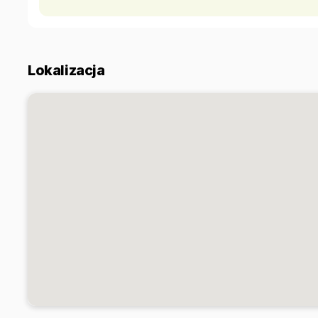
kompletność i aktualność.
Oferta nie stanowi oferty handlowej w rozumieniu kodeksu 
Pośrednik odpowiedzialny zawodowo za wykonanie umowy
Pośrednik odpowiedzialny zawodowo za wykonanie umow
Lokalizacja
Oferta wysłana z systemu Galactica Virgo