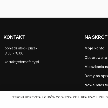
KONTAKT
NA SKRÓT
poniedziałek - piątek
Moje konto
8:00 - 18:00
Obserowane
kontakt@domoferty.pl
Mieszkania n
Domy na spr
Nowe mieszk
Mieszkania d
STRONA KORZYSTA Z PLIKÓW COOKIES W CELU REALIZACJI USŁUG
Biura nieruc