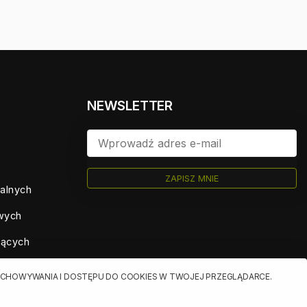
NEWSLETTER
ZAPISZ MNIE
ualnych
owych
jących
RZECHOWYWANIA I DOSTĘPU DO COOKIES W TWOJEJ PRZEGLĄDARCE.