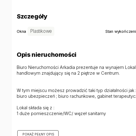
Szczegóły
Plastikowe
Okna
Stan wykończen
Opis nieruchomości
Biuro Nieruchomości Arkadia prezentuje na wynajem Lok
handlowym znajdujący się na 2 piętrze w Centrum.
W tym miejscu możesz prowadzić taki typ działalności jak 
biuro ubezpieczeń ; biuro rachunkowe, gabinet terapeutyc
Lokal składa się z :
1 duże pomieszczenie/WC/ węzeł sanitarny
Cena : 700zł + prąd i woda według zużycia
Kaucja : 1500 zł
POKAŻ PEŁNY OPIS