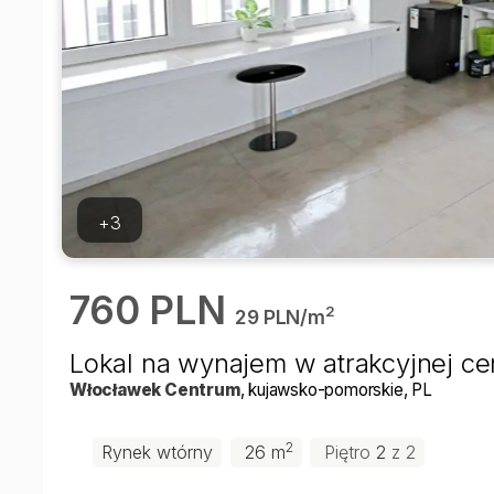
+3
760 PLN
2
29 PLN/m
Lokal na wynajem w atrakcyjnej c
Włocławek
Centrum
, kujawsko-pomorskie
, PL
2
Rynek wtórny
26 m
Piętro
2
z 2