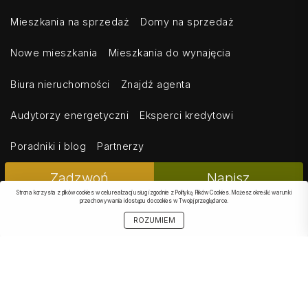
Mieszkania na sprzedaż
Domy na sprzedaż
Nowe mieszkania
Mieszkania do wynajęcia
Biura nieruchomości
Znajdź agenta
Audytorzy energetyczni
Eksperci kredytowi
Poradniki i blog
Partnerzy
PODOBNE
Zadzwoń
Napisz
Strona korzysta z plików cookies w celu realizacji usług i zgodnie z Polityką Plików Cookies. Możesz określić warunki
przechowywania i dostępu do cookies w Twojej przeglądarce.
OFERTA
OBSERWOWANE
SZUKAJ
START
MOJE KONTO
OBSERWUJ
UDOSTĘPNIJ
ROZUMIEM
Kontakt
Regulamin
Cennik dla klientów indywidualnych
Cennik dla klientów biznesowych