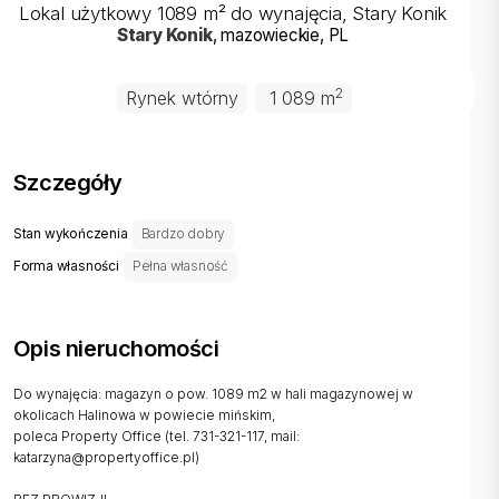
Lokal użytkowy 1089 m² do wynajęcia, Stary Konik
Stary Konik
, mazowieckie
, PL
2
Rynek wtórny
1 089 m
Szczegóły
Stan wykończenia
Bardzo dobry
Forma własności
Pełna własność
Opis nieruchomości
Do wynajęcia: magazyn o pow. 1089 m2 w hali magazynowej w
okolicach Halinowa w powiecie mińskim,
poleca Property Office (tel. 731-321-117, mail:
katarzyna@propertyoffice.pl)