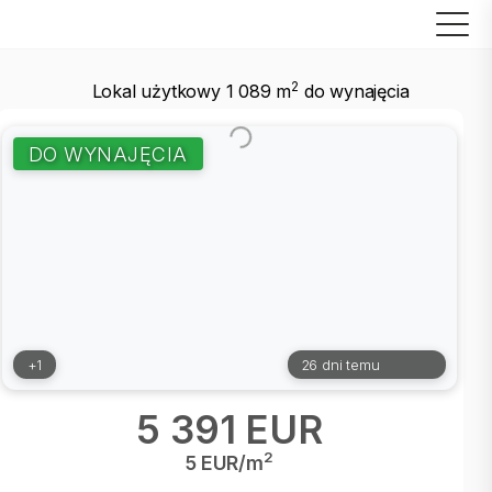
2
Lokal użytkowy 1 089 m
do wynajęcia
DO WYNAJĘCIA
+1
26 dni temu
5 391 EUR
2
5 EUR/m