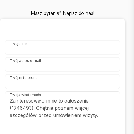
Treść niniejszego ogłoszenia nie stanowi oferty handlowej w
Masz pytania? Napisz do nas!
rozumieniu art.66 1 kodeksu cywilnego oraz innych właściwych
przepisów prawnych.
Twoje imię
Twój adres e-mail
Twój nr telefonu
Twoja wiadomość