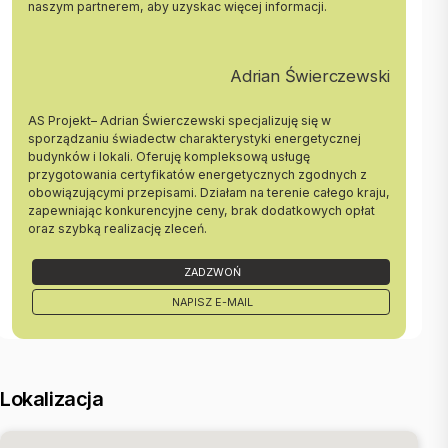
Oferta wysłana z systemu Galactica Virgo
naszym partnerem, aby uzyskac więcej informacji.
Adrian Świerczewski
AS Projekt– Adrian Świerczewski specjalizuję się w
sporządzaniu świadectw charakterystyki energetycznej
budynków i lokali. Oferuję kompleksową usługę
przygotowania certyfikatów energetycznych zgodnych z
obowiązującymi przepisami. Działam na terenie całego kraju,
zapewniając konkurencyjne ceny, brak dodatkowych opłat
oraz szybką realizację zleceń.
ZADZWOŃ
NAPISZ E-MAIL
Lokalizacja