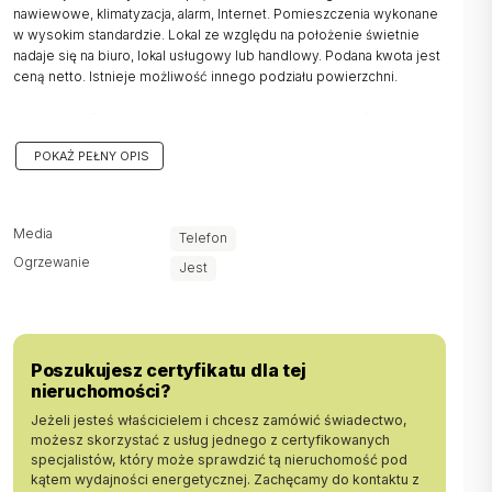
nawiewowe, klimatyzacja, alarm, Internet. Pomieszczenia wykonane
w wysokim standardzie. Lokal ze względu na położenie świetnie
nadaje się na biuro, lokal usługowy lub handlowy. Podana kwota jest
ceną netto. Istnieje możliwość innego podziału powierzchni.
Jesteśmy z Tobą od prezentacji do przekazania kluczy. Sprawnie
przygotujemy dla Ciebie dokumenty do wynajmu.
POKAŻ PEŁNY OPIS
Nr oferty: LW 3904
Zadzwoń do mnie: Grzebień Krzysztof
Media
Telefon
Ogrzewanie
tel.: +48790854090
Jest
tel.: +48146888070
e-mail: kgrzebien@bestate.com.pl
Poszukujesz certyfikatu dla tej
nieruchomości?
BESTATE Tarnów
Jeżeli jesteś właścicielem i chcesz zamówić świadectwo,
www.bestate.com.pl
możesz skorzystać z usług jednego z certyfikowanych
specjalistów, który może sprawdzić tą nieruchomość pod
kątem wydajności energetycznej. Zachęcamy do kontaktu z