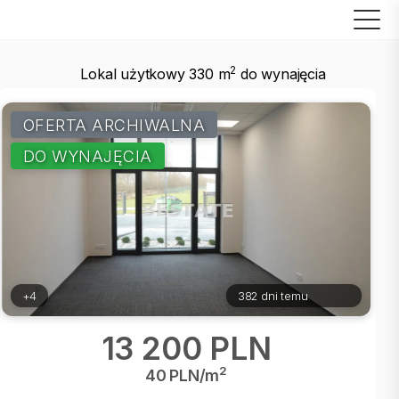
2
Lokal użytkowy 330 m
do wynajęcia
OFERTA ARCHIWALNA
DO WYNAJĘCIA
+4
382 dni temu
13 200 PLN
2
40 PLN/m